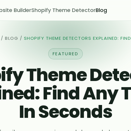
site Builder
Shopify Theme Detector
Blog
/
BLOG
/
SHOPIFY THEME DETECTORS EXPLAINED: FIN
FEATURED
ify Theme Dete
ined: Find Any
In Seconds