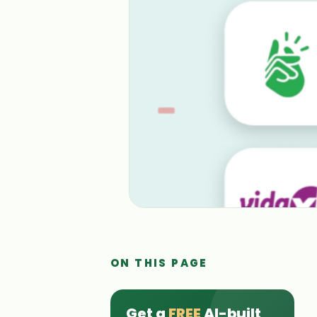
ON THIS PAGE
Get a
FREE
AI-built