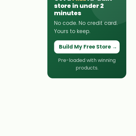
store in under 2
minutes
No code. No credit card.
Yours to keep.
Build My Free Store
→
Pre-loaded with winning
products.