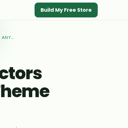
Build My Free Store
D ANY…
ctors
 Theme