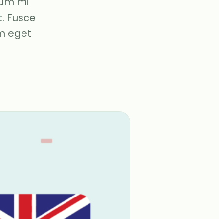
tum mi
t. Fusce
um eget