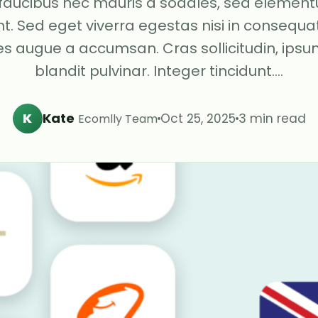
 faucibus nec mauris a sodales, sed elemen
nt. Sed eget viverra egestas nisi in consequa
s augue a accumsan. Cras sollicitudin, ips
blandit pulvinar. Integer tincidunt.…
K
Kate
Oct 25, 2025
3 min read
Ecomlly Team