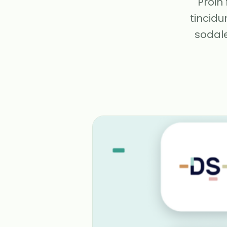
Proin
tincidu
sodale