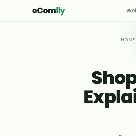
eCom
lly
Web
HOME
Shop
Expla